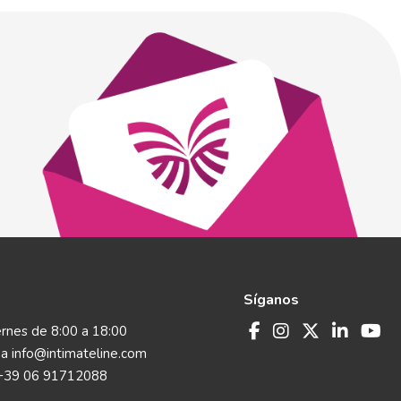
Síganos
rnes de 8:00 a 18:00
 a
info@intimateline.com
+39 06 91712088