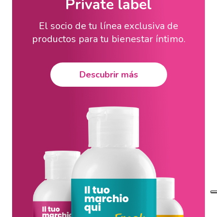
Private label
El socio de tu línea exclusiva de
productos para tu bienestar íntimo.
Descubrir más