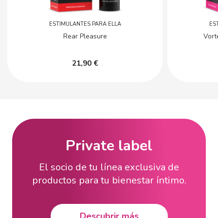
ESTIMULANTES PARA ELLA
ES
Rear Pleasure
Vort
21,90 €
Private label
El socio de tu línea exclusiva de
productos para tu bienestar íntimo.
Descubrir más