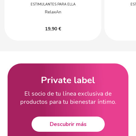
ESTIMULANTES PARA ELLA
ES
RelaxAn
19,90 €
Private label
El socio de tu línea exclusiva de
productos para tu bienestar íntimo.
Descubrir más