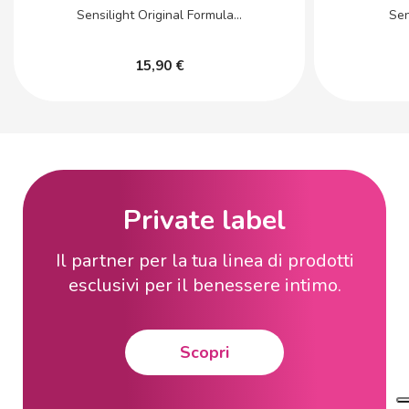
Sensilight Original Formula...
Sen
15,90 €
Private label
Il partner per la tua linea di prodotti
esclusivi per il benessere intimo.
Scopri