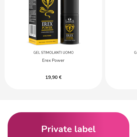
GEL STIMOLANTI UOMO
G
Erex Power
19,90 €
Private label