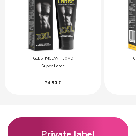
GEL STIMOLANTI UOMO
G
Super Large
24,90 €
Private label