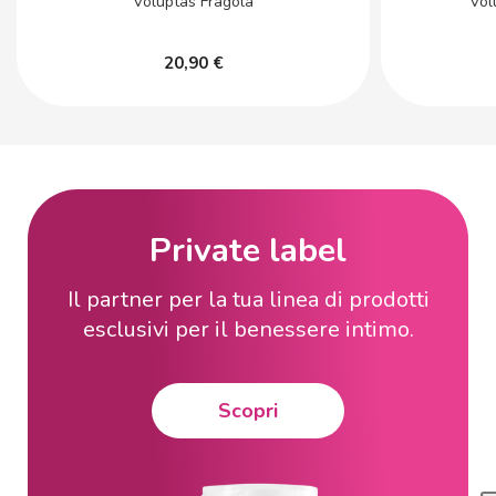
Voluptas Fragola
Vol
20,90 €
Private label
Il partner per la tua linea di prodotti
esclusivi per il benessere intimo.
Scopri